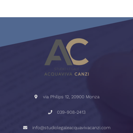
via Philips 12, 20900 Monza
039-908-2413
info@studiolegaleacquavivacanzi.com