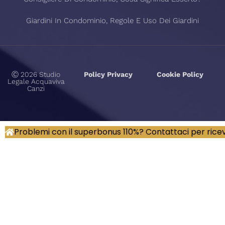
Giardini In Condominio, Regole E Uso Dei Giardini
Ⓒ 2026 Studio
Policy Privacy
Cookie Policy
Legale Acquaviva
Canzi
Problemi con il superbonus 110%? Contattaci per rice