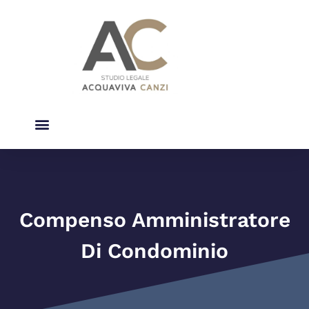
Studio Legale
Diritto Del Condominio
Compenso Amministratore
Di Condominio