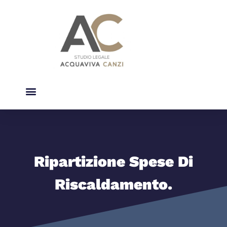
Studio Legale
Diritto Del Condominio
Ripartizione Spese Di
Riscaldamento.